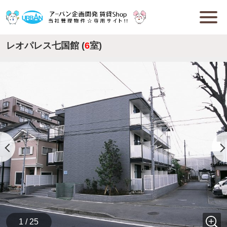
レオパレス七国館 (
6
室)
1 / 25