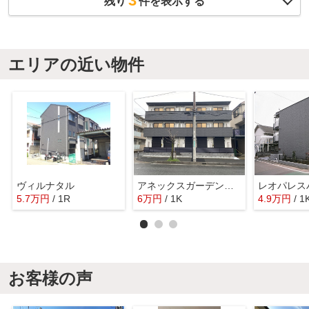
3
残り
件を表示する
エリアの近い物件
ヴィルナタル
アネックスガーデン東林間
5.7
万
円
/ 1R
6
万
円
/ 1K
4.9
万
円
/ 1
お客様の声