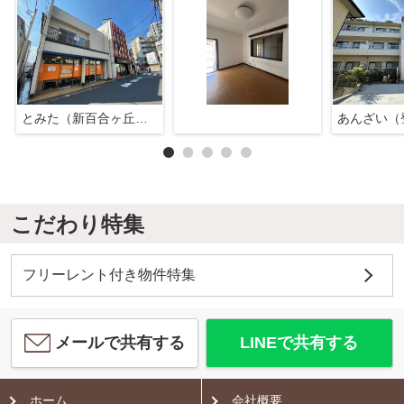
とみた（新百合ヶ丘店）
あんざい（
こだわり特集
フリーレント付き物件特集
メールで共有する
LINEで共有する
ホーム
会社概要