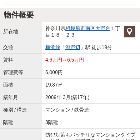
物件概要
神奈川県
相模原市南区
大野台
１丁
所在地
目１８－２３
交通
横浜線
「
淵野辺
」駅 徒歩19分
賃料
4.6万円～6.5万円
管理費等
6,000円
面積
19.87㎡
築年月
2009年 3月(築17年)
種別 / 構造
マンション / 鉄骨造
階建
3階建
防犯対策もバッチリなマンションタイプ