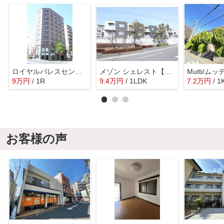
ロイヤルパレスセンター南
メゾン シェレスト【SHM】
Mutti/ムッ
9
万
円
/ 1R
9.4
万
円
/ 1LDK
7.2
万
円
/ 1
お客様の声