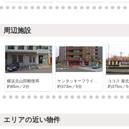
周辺施設
横浜北山田郵便局
ケンタッキーフライドチキン 港北ニュータウン北山田店
約85m／2分
約373m／5分
約375m／
エリアの近い物件