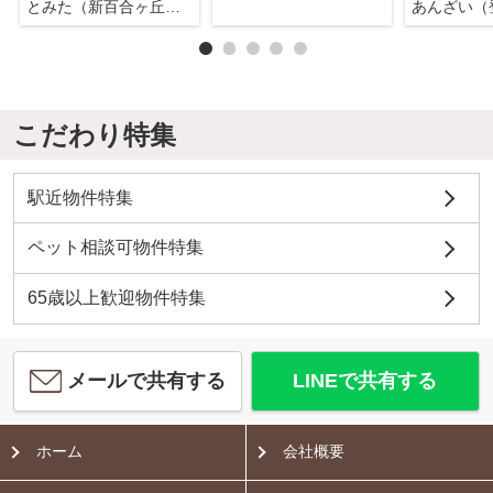
とみた（新百合ヶ丘店）
あんざい（
こだわり特集
駅近物件特集
ペット相談可物件特集
65歳以上歓迎物件特集
メールで共有する
LINEで共有する
ホーム
会社概要