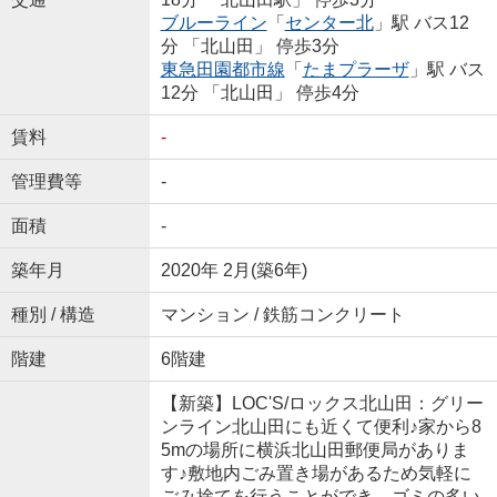
ブルーライン
「
センター北
」駅 バス12
分 「北山田」 停歩3分
東急田園都市線
「
たまプラーザ
」駅 バス
12分 「北山田」 停歩4分
賃料
-
管理費等
-
面積
-
築年月
2020年 2月(築6年)
種別 / 構造
マンション / 鉄筋コンクリート
階建
6階建
【新築】LOC'S/ロックス北山田：グリー
ンライン北山田にも近くて便利♪家から8
5mの場所に横浜北山田郵便局がありま
す♪敷地内ごみ置き場があるため気軽に
ごみ捨てを行うことができ、ゴミの多い