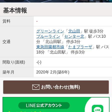
基本情報
賃料
-
グリーンライン
「
北山田
」駅 徒歩3分
ブルーライン
「
センター北
」駅 バス10
交通
分 「北山田駅」 停歩3分
東急田園都市線
「
たまプラーザ
」駅 バス
18分 「北山田駅」 停歩3分
間取り(面積)
-(-)
築年月
2020年 2月(築6年)
お問い合わせ(無料)