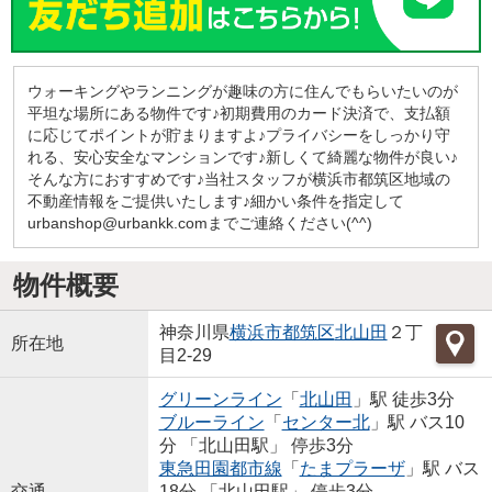
ウォーキングやランニングが趣味の方に住んでもらいたいのが
平坦な場所にある物件です♪初期費用のカード決済で、支払額
に応じてポイントが貯まりますよ♪プライバシーをしっかり守
れる、安心安全なマンションです♪新しくて綺麗な物件が良い♪
そんな方におすすめです♪当社スタッフが横浜市都筑区地域の
不動産情報をご提供いたします♪細かい条件を指定して
urbanshop@urbankk.comまでご連絡ください(^^)
物件概要
神奈川県
横浜市都筑区
北山田
２丁
所在地
目2-29
グリーンライン
「
北山田
」駅 徒歩3分
ブルーライン
「
センター北
」駅 バス10
分 「北山田駅」 停歩3分
東急田園都市線
「
たまプラーザ
」駅 バス
交通
18分 「北山田駅」 停歩3分