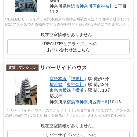
築8年
神奈川県
横浜市神奈川区
東神奈川
１丁目
11-2
REALIZE/リアライズ：京急本線京急東神奈川駅にも近くて便利☆徒歩1分で
駅にアクセスできる物件です☆道が平坦だと買い物も快適にできますね☆共
用部にはエレベータ・敷地内ごみ置き場な...
現在空室情報がありません。
「REALIZE/リアライズ」への
お問い合わせはこちら
リバーサイドハウス
賃貸 | マンション
京急本線
「
神奈川
」駅 徒歩7分
横浜線
「
東神奈川
」駅 徒歩9分
東急東横線
「
横浜
」駅 徒歩13分
築18年
神奈川県
横浜市神奈川区
青木町
10-13
「リバーサイドハウス」のここがイチオシ♪駅まで徒歩7分なので、アクセス
の良い物件です♪新しい日々を送るにふさわしい、きれいな室内です♪横浜市
神奈川区エリアにある賃貸情報のこと...
現在空室情報がありません。
「リバーサイドハウス」への