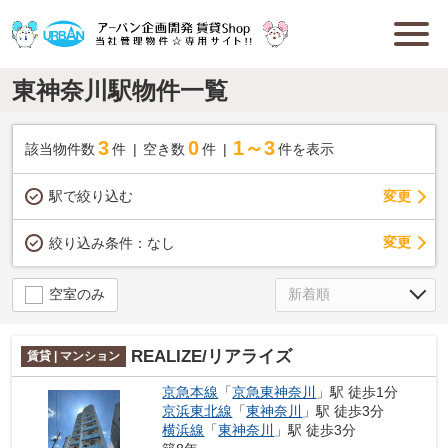
東神奈川駅物件一覧
3
0
1～3
該当物件数
件
空き数
件
件を表示
駅で絞り込む
変更
変更
絞り込み条件：
なし
空室のみ
REALIZE/リアライズ
賃貸 | マンション
京急本線
「
京急東神奈川
」駅 徒歩1分
京浜東北線
「
東神奈川
」駅 徒歩3分
横浜線
「
東神奈川
」駅 徒歩3分