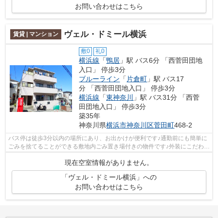
お問い合わせはこちら
ヴェル・ドミール横浜
賃貸 | マンション
敷0
礼0
横浜線
「
鴨居
」駅 バス6分 「西菅田団地
入口」 停歩3分
ブルーライン
「
片倉町
」駅 バス17
分 「西菅田団地入口」 停歩3分
横浜線
「
東神奈川
」駅 バス31分 「西菅
田団地入口」 停歩3分
築35年
神奈川県
横浜市神奈川区
菅田町
468-2
バス停は徒歩3分以内の場所にあり、お出かけが便利です♪通勤前にも簡単に
ごみを捨てることができる敷地内ごみ置き場付きの物件です♪外装にこだわっ
たオシャレなデザインのマンションで...
現在空室情報がありません。
「ヴェル・ドミール横浜」への
お問い合わせはこちら