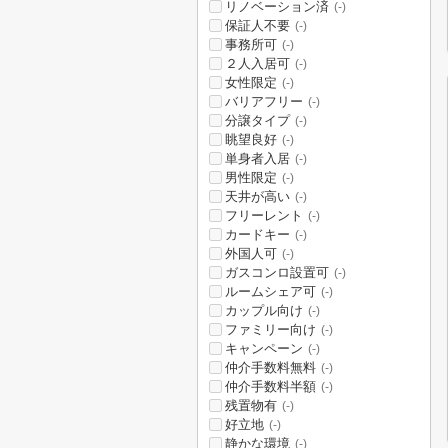
リノベーション済
(-)
保証人不要
(-)
事務所可
(-)
２人入居可
(-)
女性限定
(-)
バリアフリー
(-)
分譲タイプ
(-)
眺望良好
(-)
単身者入居
(-)
男性限定
(-)
天井が高い
(-)
フリーレント
(-)
カードキー
(-)
外国人可
(-)
ガスコンロ設置可
(-)
ルームシェア可
(-)
カップル向け
(-)
ファミリー向け
(-)
キャンペーン
(-)
仲介手数料無料
(-)
仲介手数料半額
(-)
残置物有
(-)
好立地
(-)
静かな環境
(-)