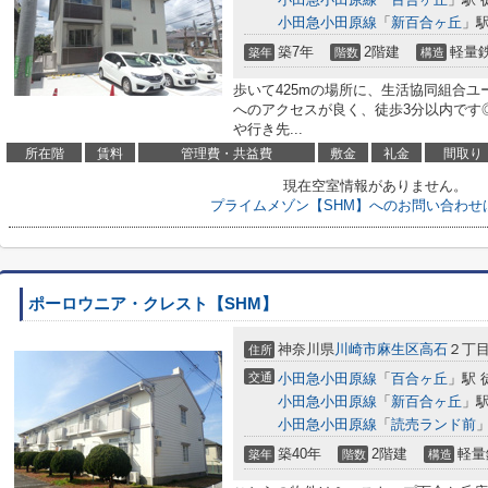
小田急小田原線
「
新百合ヶ丘
」駅
築7年
2階建
軽量
築年
階数
構造
歩いて425mの場所に、生活協同組合ユ
へのアクセスが良く、徒歩3分以内です
や行き先...
所在階
賃料
管理費・共益費
敷金
礼金
間取り
現在空室情報がありません。
プライムメゾン【SHM】へのお問い合わせ
ポーロウニア・クレスト【SHM】
神奈川県
川崎市麻生区
高石
２丁目1
住所
交通
小田急小田原線
「
百合ヶ丘
」駅 
小田急小田原線
「
新百合ヶ丘
」駅
小田急小田原線
「
読売ランド前
」
築40年
2階建
軽量
築年
階数
構造