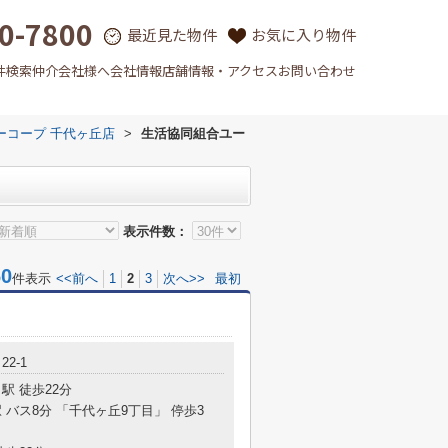
0-7800
最近見た物件
お気に入り物件
件検索
仲介会社様へ
会社情報
店舗情報・アクセス
お問い合わせ
ーコープ 千代ヶ丘店
>
生活協同組合ユー
表示件数：
0
件表示
<<前へ
1
2
3
次へ>>
最初
2-1
駅 徒歩22分
 バス8分 「千代ヶ丘9丁目」 停歩3