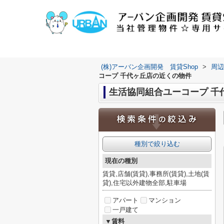
(株)アーバン企画開発 賃貸Shop
>
周辺
コープ 千代ヶ丘店の近くの物件
生活協同組合ユーコープ 千代
種別で絞り込む
現在の種別
賃貸,店舗(賃貸),事務所(賃貸),土地(賃
貸),住宅以外建物全部,駐車場
アパート
マンション
一戸建て
▼賃料