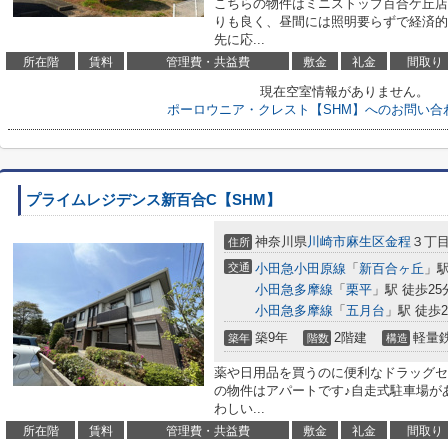
こちらの物件はミニストップ百合ケ丘店
りも良く、昼間には照明要らずで経済的
先に応...
所在階
賃料
管理費・共益費
敷金
礼金
間取り
現在空室情報がありません。
ポーロウニア・クレスト【SHM】へのお問い合
プライムレジデンス新百合C【SHM】
神奈川県
川崎市麻生区
金程
３丁目
住所
交通
小田急小田原線
「
新百合ヶ丘
」駅
小田急多摩線
「
栗平
」駅 徒歩25
小田急多摩線
「
五月台
」駅 徒歩2
築9年
2階建
軽量
築年
階数
構造
薬や日用品を買うのに便利なドラッグセイ
の物件はアパートです♪自走式駐車場が
わしい...
所在階
賃料
管理費・共益費
敷金
礼金
間取り