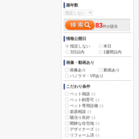
築年数
83
件が該当
情報公開日
指定しない
本日
3日以内
1週間以内
画像・動画あり
画像あり
動画あり
パノラマ・VRあり
こだわり条件
ペット相談
(-)
ペット飼育可
(-)
ペット専用設備
(-)
楽器相談
(-)
陽当り良好
(-)
閑静な住宅地
(-)
デザイナーズ
(-)
リフォーム済
(-)