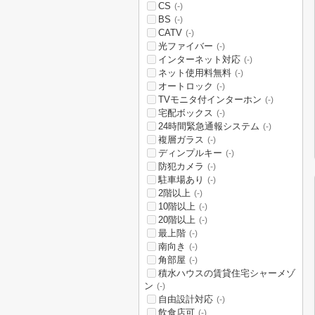
CS
(-)
BS
(-)
CATV
(-)
光ファイバー
(-)
インターネット対応
(-)
ネット使用料無料
(-)
オートロック
(-)
TVモニタ付インターホン
(-)
宅配ボックス
(-)
24時間緊急通報システム
(-)
複層ガラス
(-)
ディンプルキー
(-)
防犯カメラ
(-)
駐車場あり
(-)
2階以上
(-)
10階以上
(-)
20階以上
(-)
最上階
(-)
南向き
(-)
角部屋
(-)
積水ハウスの賃貸住宅シャーメゾ
ン
(-)
自由設計対応
(-)
飲食店可
(-)