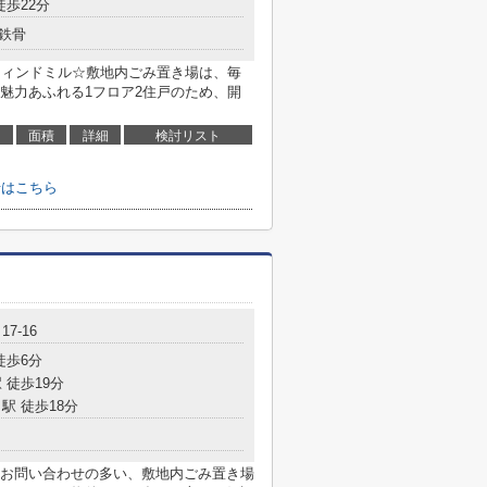
徒歩22分
鉄骨
A/ウィンドミル☆敷地内ごみ置き場は、毎
魅力あふれる1フロア2住戸のため、開
面積
詳細
検討リスト
せはこちら
7-16
徒歩6分
 徒歩19分
駅 徒歩18分
お問い合わせの多い、敷地内ごみ置き場