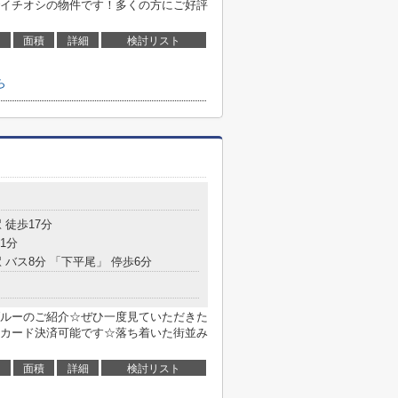
イチオシの物件です！多くの方にご好評
面積
詳細
検討リスト
ら
 徒歩17分
1分
 バス8分 「下平尾」 停歩6分
ルーのご紹介☆ぜひ一度見ていただきた
カード決済可能です☆落ち着いた街並み
面積
詳細
検討リスト