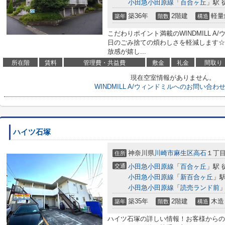
小田急小田原線
「
百合ヶ丘
」駅 
築36年
2階建
軽量
築年
階数
構造
こだわりポイント満載のWINDMILL 
日のごみ捨ての煩わしさを軽減します☆
放感が嬉し...
所在階
賃料
管理費・共益費
敷金
礼金
間取り
現在空室情報がありません。
WINDMILL A/ウィンドミルへのお問い合わ
ハイツ石塚
神奈川県
川崎市麻生区
高石
１丁目1
住所
交通
小田急小田原線
「
百合ヶ丘
」駅 
小田急小田原線
「
新百合ヶ丘
」駅
小田急小田原線
「
読売ランド前
」
築35年
2階建
木造
築年
階数
構造
ハイツ石塚の詳しい情報！お客様からの