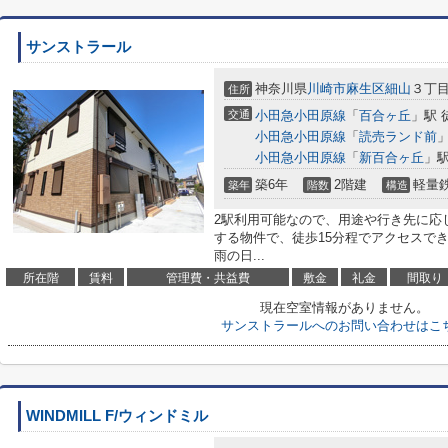
サンストラール
神奈川県
川崎市麻生区
細山
３丁目1
住所
交通
小田急小田原線
「
百合ヶ丘
」駅 
小田急小田原線
「
読売ランド前
」
小田急小田原線
「
新百合ヶ丘
」駅
築6年
2階建
軽量
築年
階数
構造
2駅利用可能なので、用途や行き先に応
する物件で、徒歩15分程でアクセスで
雨の日...
所在階
賃料
管理費・共益費
敷金
礼金
間取り
現在空室情報がありません。
サンストラールへのお問い合わせはこ
WINDMILL F/ウィンドミル