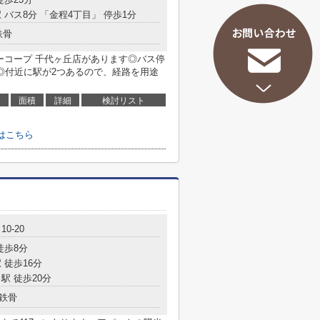
 バス8分 「金程4丁目」 停歩1分
鉄骨
ーコープ 千代ヶ丘店があります◎バス停
◎付近に駅が2つあるので、経路を用途
面積
詳細
検討リスト
はこちら
0-20
徒歩8分
 徒歩16分
駅 徒歩20分
鉄骨