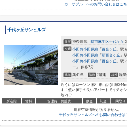
カーサブルーへのお問い合わせはこち
千代ヶ丘サンヒルズ
神奈川県
川崎市麻生区
千代ケ丘
２
住所
交通
小田急小田原線
「
百合ヶ丘
」駅 
小田急小田原線
「
新百合ヶ丘
」駅
小田急小田原線
「
百合ヶ丘
」駅 
ー」 停歩7分
築41年
2階建
軽量
築年
階数
構造
近くにはローソン 麻生細山店(距離34
す！使い勝手の良いアパートでイチオシ
地内ご...
所在階
賃料
管理費・共益費
敷金
礼金
間取り
現在空室情報がありません。
千代ヶ丘サンヒルズへのお問い合わせは