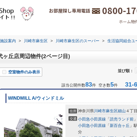
0800-17
お部屋探し専用電話
ホーム
物
施設案内
>
川崎市麻生区
>
川崎市麻生区のスーパー
>
生活協同組合ユ
ヶ丘店周辺物件(2ページ目)
並び順：
空室物件のみ表示
83
5
31-6
該当公開件数
件 空き数
件
WINDMILL A/ウィンドミル
神奈川県
川崎市麻生区
細山
４丁目2
住所
交通
小田急小田原線
「
読売ランド前
」
小田急小田原線
「
新百合ヶ丘
」駅
分