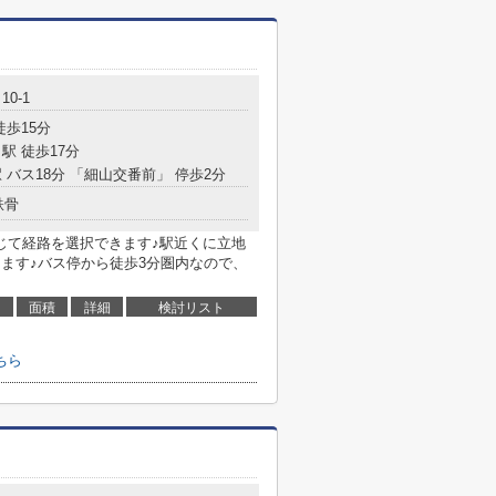
0-1
徒歩15分
駅 徒歩17分
 バス18分 「細山交番前」 停歩2分
鉄骨
じて経路を選択できます♪駅近くに立地
きます♪バス停から徒歩3分圏内なので、
面積
詳細
検討リスト
ちら