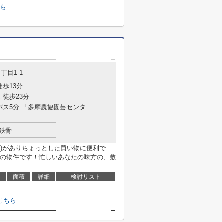
ら
丁目1-1
徒歩13分
 徒歩23分
バス5分 「多摩農協園芸センタ
鉄骨
4m)がありちょっとした買い物に便利で
の物件です！忙しいあなたの味方の、敷
面積
詳細
検討リスト
こちら