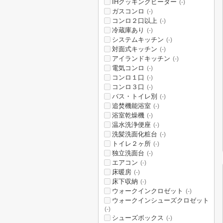
IHクッキングヒーター
(-)
ガスコンロ
(-)
コンロ２口以上
(-)
冷蔵庫あり
(-)
システムキッチン
(-)
対面式キッチン
(-)
アイランドキッチン
(-)
電気コンロ
(-)
コンロ１口
(-)
コンロ３口
(-)
バス・トイレ別
(-)
追焚機能浴室
(-)
浴室乾燥機
(-)
温水洗浄便座
(-)
洗髪洗面化粧台
(-)
トイレ２ヶ所
(-)
独立洗面台
(-)
エアコン
(-)
床暖房
(-)
床下収納
(-)
ウォークインクロゼット
(-)
ウォークインシューズクロゼット
(-)
シューズボックス
(-)