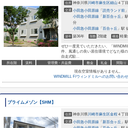
神奈川県
川崎市麻生区
細山
４丁目2
住所
交通
小田急小田原線
「
読売ランド前
」
小田急小田原線
「
新百合ヶ丘
」駅
分
小田急小田原線
「
百合ヶ丘
」駅 
築36年
2階建
軽量
築年
階数
構造
ぜひ一度見ていただきたい、「WINDMI
件、風通しの良い居住環境でどなた様の
自走式駐...
所在階
賃料
管理費・共益費
敷金
礼金
間取り
現在空室情報がありません。
WINDMILL F/ウィンドミルへのお問い合わ
プライムメゾン【SHM】
神奈川県
川崎市麻生区
金程
４丁目
住所
交通
小田急小田原線
「
新百合ヶ丘
」駅
小田急小田原線
「
百合ヶ丘
」駅 