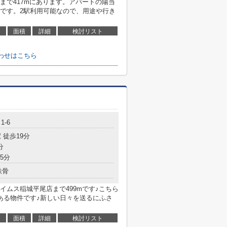
まで417mにあります。アパートの陽当
です。2駅利用可能なので、用途や行き
面積
詳細
検討リスト
わせはこちら
1-6
 徒歩19分
分
5分
鉄骨
ムス稲城平尾店まで499mです♪こちら
ある物件です♪新しい日々を送るにふさ
面積
詳細
検討リスト