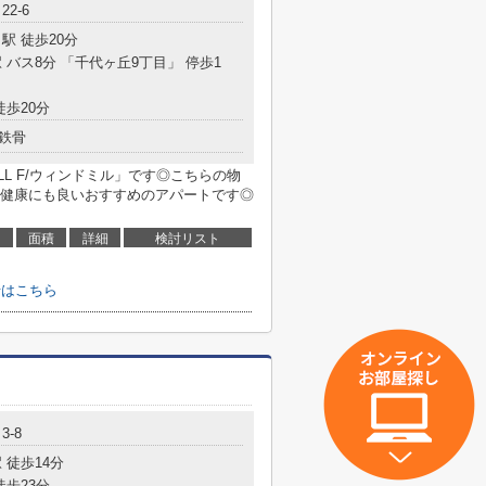
2-6
駅 徒歩20分
 バス8分 「千代ヶ丘9丁目」 停歩1
徒歩20分
鉄骨
LL F/ウィンドミル」です◎こちらの物
健康にも良いおすすめのアパートです◎
面積
詳細
検討リスト
せはこちら
3-8
 徒歩14分
徒歩23分