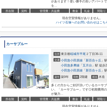
があります！使い勝手の良いアパートで
を...
所在階
賃料
管理費・共益費
敷金
礼金
間取り
現在空室情報がありません。
ハイツ石塚へのお問い合わせはこち
カーサブルー
東京都
稲城市
平尾
２丁目36-11
住所
交通
小田急小田原線
「
新百合ヶ丘
」駅
小田急多摩線
「
五月台
」駅 徒歩2
小田急小田原線
「
新百合ヶ丘
」駅
築9年
2階建
木造
築年
階数
構造
多くの方からご好評頂いているカーサブ
い、「カーサブルー」です◎初期費用の
が魅力...
所在階
賃料
管理費・共益費
敷金
礼金
間取り
現在空室情報がありません。