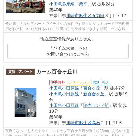
小田急多摩線
「
栗平
」駅 徒歩24分
築40年
神奈川県
川崎市麻生区
五力田
３丁目7-12
使い勝手の良いアパートでイチオシの物件です◎クレジットカードで初期費
用がお支払いいただけるので、決済の手間が軽減できます◎高ニーズな駅近
の物件で、徒歩3分で駅に行くことができ...
現在空室情報がありません。
「ハイム大台」への
お問い合わせはこちら
カーム百合ヶ丘Ⅲ
賃貸 | アパート
仲手無料
フリーレント
敷0
礼0
小田急小田原線
「
百合ヶ丘
」駅 徒歩7分
小田急小田原線
「
新百合ヶ丘
」駅 徒歩19
分
小田急小田原線
「
読売ランド前
」駅 徒歩
19分
築36年
神奈川県
川崎市麻生区
高石
２丁目11-6
夜遅くなっても大丈夫☆ミニストップ百合ケ丘店が近く(426m)にあるので急
な買い物に困りにくい立地です☆BS用の環境は整っているため、BS加入後