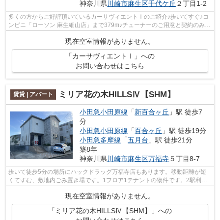
神奈川県
川崎市麻生区
千代ケ丘
２丁目1-2
多くの方からご好評頂いているカーサヴィエントⅠのご紹介♪歩いてすぐ♪コ
ンビニ「ローソン 麻生細山店」まで379m♪チューナーのご用意と契約のみ
で、BSが視聴可能となります♪物件まで徒...
現在空室情報がありません。
「カーサヴィエントⅠ」への
お問い合わせはこちら
ミリア花の木HILLSⅣ【SHM】
賃貸 | アパート
小田急小田原線
「
新百合ヶ丘
」駅 徒歩7
分
小田急小田原線
「
百合ヶ丘
」駅 徒歩19分
小田急多摩線
「
五月台
」駅 徒歩21分
築8年
神奈川県
川崎市麻生区
万福寺
５丁目8-7
歩いて徒歩5分の場所にハックドラッグ万福寺店もあります。移動距離が短
くてすむ、敷地内ごみ置き場です。1フロア1テナントの物件です。2駅利用
ができるので電車の利用に役立つ物件で...
現在空室情報がありません。
「ミリア花の木HILLSⅣ【SHM】」への