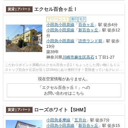
エクセル百合ヶ丘Ⅰ
賃貸 | アパート
フリーレント
敷0
礼0
小田急小田原線
「
百合ヶ丘
」駅 徒歩4分
小田急小田原線
「
新百合ヶ丘
」駅 徒歩12
分
小田急小田原線
「
読売ランド前
」駅 徒歩
19分
築39年
神奈川県
川崎市麻生区
高石
１丁目1-27
こだわりポイント満載のエクセル百合ヶ丘1！ちょっとした買い物にもミニ
ストップ百合ケ丘店が近く(218m)にあり便利です！普段使っているクレジッ
トで、初期費用のカード決済が可能です...
現在空室情報がありません。
「エクセル百合ヶ丘Ⅰ」への
お問い合わせはこちら
ローズホワイト【SHM】
賃貸 | アパート
小田急多摩線
「
五月台
」駅 徒歩7分
小田急小田原線
「
新百合ヶ丘
」駅 徒歩15