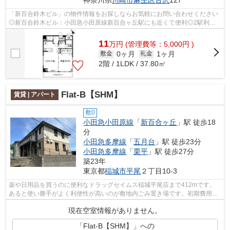
神奈川県
川崎市麻生区
古沢
127
「新百合鈴木ビル」の物件情報をお探しならお気軽にお問い合わせください
◎新百合鈴木ビル：小田急小田原線新百合ヶ丘駅にも近くて便利◎2駅利用
可能でアクセスの良い物件です◎共用部に...
11
万
円
(管理費等：5,000円 )
0ヶ月
1ヶ月
敷金
礼金
2階 / 1LDK / 37.80㎡
Flat-B【SHM】
賃貸 | アパート
敷0
小田急小田原線
「
新百合ヶ丘
」駅 徒歩18
分
小田急多摩線
「
五月台
」駅 徒歩23分
小田急多摩線
「
栗平
」駅 徒歩27分
築23年
東京都
稲城市
平尾
２丁目10-3
薬や日用品を買うのに便利なドラッグセイムス稲城平尾店まで412mです。
あると使い勝手がよく利便性が高いのが敷地内ごみ置き場です。初期費用は
カードで決済いただけます。風通しが良...
現在空室情報がありません。
「Flat-B【SHM】」への