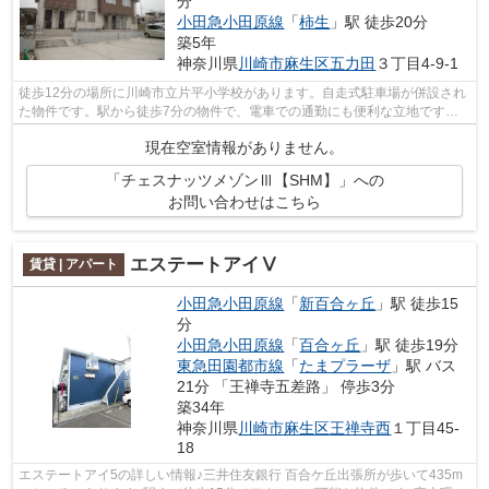
分
小田急小田原線
「
柿生
」駅 徒歩20分
築5年
神奈川県
川崎市麻生区
五力田
３丁目4-9-1
徒歩12分の場所に川崎市立片平小学校があります。自走式駐車場が併設され
た物件です。駅から徒歩7分の物件で、電車での通勤にも便利な立地です。
敷地内にゴミ置き場が備え付けられてい...
現在空室情報がありません。
「チェスナッツメゾンⅢ【SHM】」への
お問い合わせはこちら
エステートアイⅤ
賃貸 | アパート
小田急小田原線
「
新百合ヶ丘
」駅 徒歩15
分
小田急小田原線
「
百合ヶ丘
」駅 徒歩19分
東急田園都市線
「
たまプラーザ
」駅 バス
21分 「王禅寺五差路」 停歩3分
築34年
神奈川県
川崎市麻生区
王禅寺西
１丁目45-
18
エステートアイ5の詳しい情報♪三井住友銀行 百合ケ丘出張所が歩いて435m