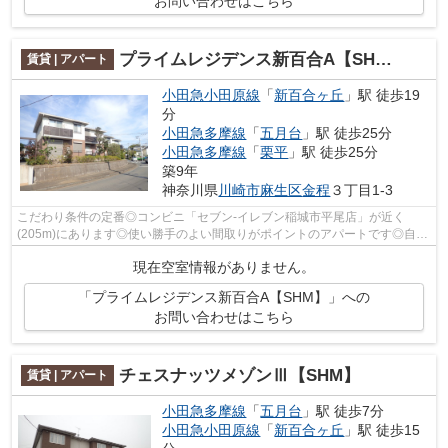
お問い合わせはこちら
プライムレジデンス新百合A【SHM】
賃貸 | アパート
小田急小田原線
「
新百合ヶ丘
」駅 徒歩19
分
小田急多摩線
「
五月台
」駅 徒歩25分
小田急多摩線
「
栗平
」駅 徒歩25分
築9年
神奈川県
川崎市麻生区
金程
３丁目1-3
こだわり条件の定番◎コンビニ「セブン-イレブン稲城市平尾店」が近く
(205m)にあります◎使い勝手のよい間取りがポイントのアパートです◎自走
式駐車場も併設され、十分な駐車スペースを...
現在空室情報がありません。
「プライムレジデンス新百合A【SHM】」への
お問い合わせはこちら
チェスナッツメゾンⅢ【SHM】
賃貸 | アパート
小田急多摩線
「
五月台
」駅 徒歩7分
小田急小田原線
「
新百合ヶ丘
」駅 徒歩15