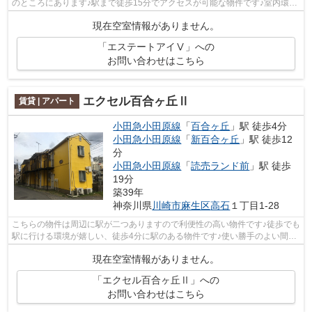
のところにあります♪駅まで徒歩15分でアクセスが可能な物件です♪室内環境
も整っています♪アーバン企画開発では...
現在空室情報がありません。
「エステートアイⅤ」への
お問い合わせはこちら
エクセル百合ヶ丘Ⅱ
賃貸 | アパート
小田急小田原線
「
百合ヶ丘
」駅 徒歩4分
小田急小田原線
「
新百合ヶ丘
」駅 徒歩12
分
小田急小田原線
「
読売ランド前
」駅 徒歩
19分
築39年
神奈川県
川崎市麻生区
高石
１丁目1-28
こちらの物件は周辺に駅が二つありますので利便性の高い物件です♪徒歩でも
駅に行ける環境が嬉しい、徒歩4分に駅のある物件です♪使い勝手のよい間取
りがポイントのアパートです♪是非あ...
現在空室情報がありません。
「エクセル百合ヶ丘Ⅱ」への
お問い合わせはこちら