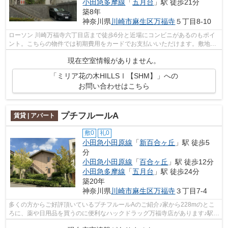
小田急多摩線
「
五月台
」駅 徒歩21分
築8年
神奈川県
川崎市麻生区
万福寺
５丁目8-10
ローソン 川崎万福寺六丁目店まで徒歩6分と近場にコンビニがあるのもポイ
ント。こちらの物件では初期費用をカードでお支払いいただけます。敷地内
ごみ置き場がある物件です。2駅利用が...
現在空室情報がありません。
「ミリア花の木HILLSⅠ【SHM】」への
お問い合わせはこちら
プチフルールA
賃貸 | アパート
敷0
礼0
小田急小田原線
「
新百合ヶ丘
」駅 徒歩5
分
小田急小田原線
「
百合ヶ丘
」駅 徒歩12分
小田急多摩線
「
五月台
」駅 徒歩24分
築20年
神奈川県
川崎市麻生区
万福寺
３丁目7-4
多くの方からご好評頂いているプチフルールAのご紹介♪家から228mのとこ
ろに、薬や日用品を買うのに便利なハックドラッグ万福寺店があります♪駅ま
で徒歩5分の立地が魅力的な、利便性の...