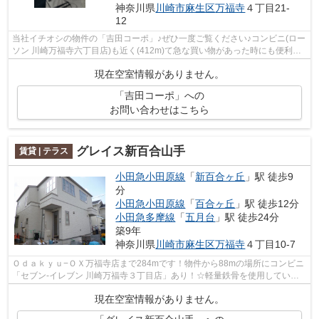
神奈川県
川崎市麻生区
万福寺
４丁目21-
12
当社イチオシの物件の「吉田コーポ」♪ぜひ一度ご覧ください♪コンビニ(ロー
ソン 川崎万福寺六丁目店)も近く(412m)て急な買い物があった時にも便利で
す♪コンパクトな間取りで使い勝手の...
現在空室情報がありません。
「吉田コーポ」への
お問い合わせはこちら
グレイス新百合山手
賃貸 | テラス
小田急小田原線
「
新百合ヶ丘
」駅 徒歩9
分
小田急小田原線
「
百合ヶ丘
」駅 徒歩12分
小田急多摩線
「
五月台
」駅 徒歩24分
築9年
神奈川県
川崎市麻生区
万福寺
４丁目10-7
Ｏｄａｋｙｕ−ＯＸ万福寺店まで284mです！物件から88mの場所にコンビニ
「セブン‐イレブン 川崎万福寺３丁目店」あり！☆軽量鉄骨を使用している
ので、地震対策にもつながります☆駅から...
現在空室情報がありません。