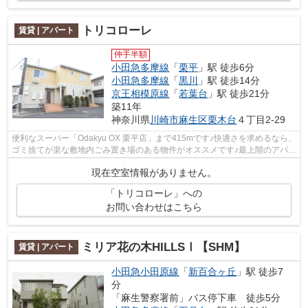
トリコローレ
賃貸 | アパート
仲手半額
小田急多摩線
「
栗平
」駅 徒歩6分
小田急多摩線
「
黒川
」駅 徒歩14分
京王相模原線
「
若葉台
」駅 徒歩21分
築11年
神奈川県
川崎市麻生区
栗木台
４丁目2-29
便利なスーパー「Odakyu OX 栗平店」まで415mです♪快適さを求めるなら、
ゴミ捨てが楽な敷地内ごみ置き場のある物件がオススメです♪最上階のアパー
トです♪ぜひご覧いただきたい賃貸物件...
現在空室情報がありません。
「トリコローレ」への
お問い合わせはこちら
ミリア花の木HILLSⅠ【SHM】
賃貸 | アパート
小田急小田原線
「
新百合ヶ丘
」駅 徒歩7
分
「麻生警察署前」バス停下車 徒歩5分