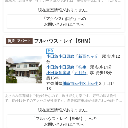
敷地内ごみ置き場です！カード決済であれば、現金が手元になくてもお支払
いできます！多くの方にご好評をいた...
現在空室情報がありません。
「アクシス山口台」への
お問い合わせはこちら
フルハウス・レイ【SHM】
賃貸 | アパート
敷0
小田急小田原線
「
新百合ヶ丘
」駅 徒歩12
分
小田急小田原線
「
柿生
」駅 徒歩14分
小田急多摩線
「
五月台
」駅 徒歩18分
築16年
神奈川県
川崎市麻生区
上麻生
３丁目14-
18
あさのみ保育園まで徒歩6分なので、送り迎えも楽です。好評の駅近物件
で、徒歩12分でのアクセスが可能です。自走式駐車場が併設された物件で
す。魅力も多い賃貸物件はいかがでしょうか...
現在空室情報がありません。
「フルハウス・レイ【SHM】」への
お問い合わせはこちら