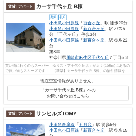
カーサ千代ヶ丘 B棟
賃貸 | アパート
敷0
礼0
小田急小田原線
「
百合ヶ丘
」駅 徒歩20分
小田急小田原線
「
新百合ヶ丘
」駅 バス5
分 「千代ヶ丘」 停歩3分
小田急小田原線
「
新百合ヶ丘
」駅 徒歩22
分
築8年
神奈川県
川崎市麻生区
千代ケ丘
７丁目5-3
買い物に行くのもスーパー「ゆりストア千代ケ丘店」が近く(156m)にあるの
で買い物もスムーズです！「【新築】カーサ千代ヶ丘 B棟」の物件情報をお
探しならお気軽にお問い合わせくださ...
現在空室情報がありません。
「カーサ千代ヶ丘 B棟」への
お問い合わせはこちら
サンヒルズTOMY
賃貸 | アパート
小田急多摩線
「
五月台
」駅 徒歩5分
小田急小田原線
「
新百合ヶ丘
」駅 徒歩15
分