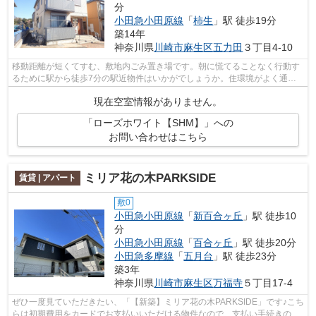
分
小田急小田原線
「
柿生
」駅 徒歩19分
築14年
神奈川県
川崎市麻生区
五力田
３丁目4-10
移動距離が短くてすむ、敷地内ごみ置き場です。朝に慌てることなく行動す
るために駅から徒歩7分の駅近物件はいかがでしょうか。住環境がよく通風
良好で日も入る物件をご提供します。駅...
現在空室情報がありません。
「ローズホワイト【SHM】」への
お問い合わせはこちら
ミリア花の木PARKSIDE
賃貸 | アパート
敷0
小田急小田原線
「
新百合ヶ丘
」駅 徒歩10
分
小田急小田原線
「
百合ヶ丘
」駅 徒歩20分
小田急多摩線
「
五月台
」駅 徒歩23分
築3年
神奈川県
川崎市麻生区
万福寺
５丁目17-4
ぜひ一度見ていただきたい、「【新築】ミリア花の木PARKSIDE」です♪こち
らは初期費用をカードでお支払いいただける物件なので、支払い手続きの手