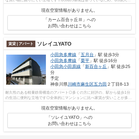
すぐに視聴できます☆新しい生活にオススメ...
現在空室情報がありません。
「カーム百合ヶ丘Ⅲ」への
お問い合わせはこちら
ソレイユYATO
賃貸 | アパート
小田急多摩線
「
五月台
」駅 徒歩3分
小田急多摩線
「
栗平
」駅 徒歩16分
小田急小田原線
「
新百合ヶ丘
」駅 徒歩25
分
予定
神奈川県
川崎市麻生区
五力田
２丁目8-13
耐久性のある軽量鉄骨構造のアパート◎多くの方に好評の、駅から徒歩1分
の生活に便利な立地です◎全体的にマンションに比べ家賃が安いことが多い
アパートの物件です◎帰る場所に魅力があ...
現在空室情報がありません。
「ソレイユYATO」への
お問い合わせはこちら