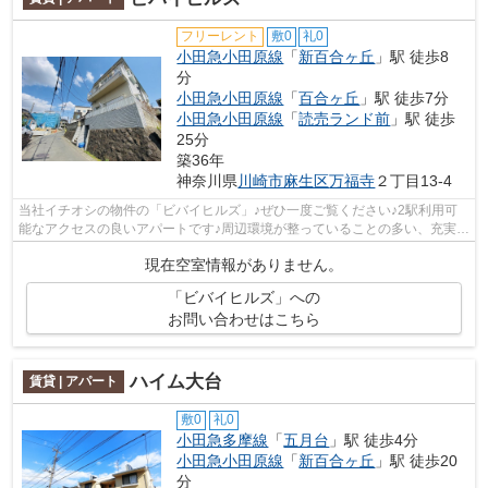
フリーレント
敷0
礼0
小田急小田原線
「
新百合ヶ丘
」駅 徒歩8
分
小田急小田原線
「
百合ヶ丘
」駅 徒歩7分
小田急小田原線
「
読売ランド前
」駅 徒歩
25分
築36年
神奈川県
川崎市麻生区
万福寺
２丁目13-4
当社イチオシの物件の「ビバイヒルズ」♪ぜひ一度ご覧ください♪2駅利用可
能なアクセスの良いアパートです♪周辺環境が整っていることの多い、充実の
アパート物件♪多くの方にご好評をいた...
現在空室情報がありません。
「ビバイヒルズ」への
お問い合わせはこちら
ハイム大台
賃貸 | アパート
敷0
礼0
小田急多摩線
「
五月台
」駅 徒歩4分
小田急小田原線
「
新百合ヶ丘
」駅 徒歩20
分