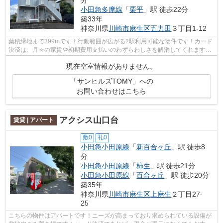
小田急多摩線
「
栗平
」駅 徒歩22分
築33年
神奈川県
川崎市麻生区
五力田
３丁目1-12
葉積緑地まで399mです！行動範囲が広がる2駅利用可能な物件です！カード
決済は、月々の家賃や初期費用支払いのわずらわしさを解消してくれます！
新しい日々を送るにふさわしい、きれい...
現在空室情報がありません。
「サンヒルズTOMY」への
お問い合わせはこちら
アクシス山口台
賃貸 | アパート
敷0
礼0
小田急小田原線
「
新百合ヶ丘
」駅 徒歩8
分
小田急小田原線
「
柿生
」駅 徒歩21分
小田急小田原線
「
百合ヶ丘
」駅 徒歩20分
築35年
神奈川県
川崎市麻生区
上麻生
２丁目27-
25
こちらの物件はアパートです！ニーズが高まっており求められている設備が