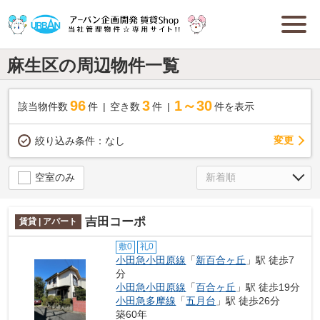
麻生区の周辺物件一覧
96
3
1～30
該当物件数
件
空き数
件
件を表示
変更
絞り込み条件：
なし
空室のみ
吉田コーポ
賃貸 | アパート
敷0
礼0
小田急小田原線
「
新百合ヶ丘
」駅 徒歩7
分
小田急小田原線
「
百合ヶ丘
」駅 徒歩19分
小田急多摩線
「
五月台
」駅 徒歩26分
築60年