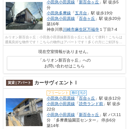
小田急小田原線
「
新百合ヶ丘
」駅 徒歩5
分
小田急多摩線
「
五月台
」駅 徒歩19分
小田急小田原線
「
百合ヶ丘
」駅 徒歩20分
築16年
神奈川県
川崎市麻生区
万福寺
１丁目7-4
ルリオン新百合ヶ丘：小田急小田原線新百合ヶ丘にも近くて便利！こちらは
通風良好な物件です！こちらの物件はアパートです！多くの方にご好評をい
ただいている、清潔感のある賃貸物件...
現在空室情報がありません。
「ルリオン新百合ヶ丘」への
お問い合わせはこちら
カーサヴィエントⅠ
賃貸 | アパート
フリーレント
敷0
礼0
小田急小田原線
「
百合ヶ丘
」駅 徒歩12分
小田急小田原線
「
読売ランド前
」駅 徒歩
22分
小田急小田原線
「
新百合ヶ丘
」駅 バス11
分 「多摩農協園芸センター」 停歩6分
築14年