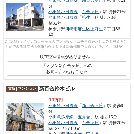
小田急小田原線
「
新百合ヶ丘
」駅 徒歩12
分
小田急小田原線
「
百合ヶ丘
」駅 徒歩21分
小田急小田原線
「
柿生
」駅 徒歩23分
築32年
神奈川県
川崎市麻生区
上麻生
２丁目36-
18
新着情報：メゾン新百合ヶ丘の空室情報ならコチラ◎身だしなみを整えるこ
とができる独立洗面化粧台があります◎角部屋で人通りが少なく、防犯的に
も安心です◎帰る場所に魅力があると、よ...
現在空室情報がありません。
「メゾン新百合ヶ丘」への
お問い合わせはこちら
新百合鈴木ビル
賃貸 | マンション
11
万円
小田急小田原線
「
新百合ヶ丘
」駅 徒歩9
分
小田急多摩線
「
五月台
」駅 徒歩15分
小田急小田原線
「
百合ヶ丘
」駅 徒歩20分
築12年 / 37.80㎡