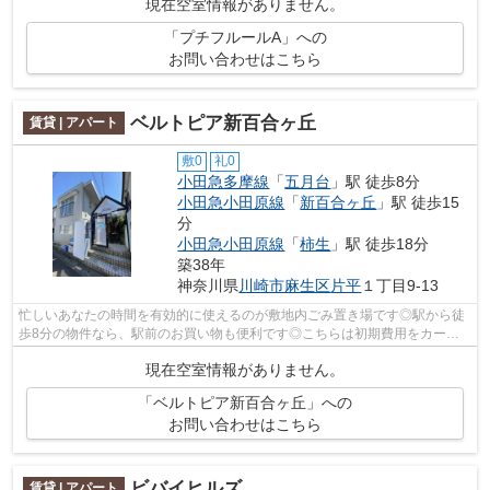
現在空室情報がありません。
「プチフルールA」への
お問い合わせはこちら
ベルトピア新百合ヶ丘
賃貸 | アパート
敷0
礼0
小田急多摩線
「
五月台
」駅 徒歩8分
小田急小田原線
「
新百合ヶ丘
」駅 徒歩15
分
小田急小田原線
「
柿生
」駅 徒歩18分
築38年
神奈川県
川崎市麻生区
片平
１丁目9-13
忙しいあなたの時間を有効的に使えるのが敷地内ごみ置き場です◎駅から徒
歩8分の物件なら、駅前のお買い物も便利です◎こちらは初期費用をカード
でお支払いいただける物件です◎2駅利用で...
現在空室情報がありません。
「ベルトピア新百合ヶ丘」への
お問い合わせはこちら
ビバイヒルズ
賃貸 | アパート