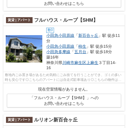
お問い合わせはこちら
フルハウス・ループ【SHM】
賃貸 | アパート
敷0
小田急小田原線
「
新百合ヶ丘
」駅 徒歩11
分
小田急小田原線
「
柿生
」駅 徒歩15分
小田急多摩線
「
五月台
」駅 徒歩18分
築16年
神奈川県
川崎市麻生区
上麻生
３丁目14-
16
敷地内ごみ置き場があるため気軽にごみ捨てを行うことができ、ゴミの多い
時も安心です◎こちらのアパートには自走式駐車場あり◎こちらの物件は駅
まで徒歩で11分で到着します◎賃貸物件で...
現在空室情報がありません。
「フルハウス・ループ【SHM】」への
お問い合わせはこちら
ルリオン新百合ヶ丘
賃貸 | アパート