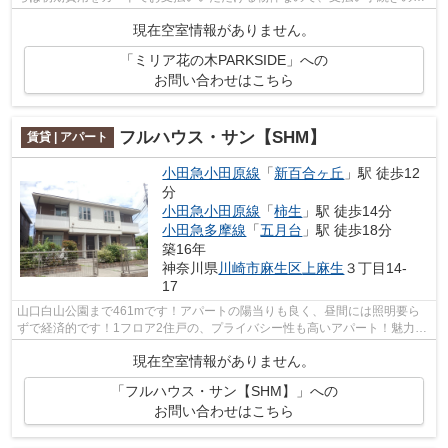
間が省けます♪1フロア2住戸の物件です...
現在空室情報がありません。
「ミリア花の木PARKSIDE」への
お問い合わせはこちら
フルハウス・サン【SHM】
賃貸 | アパート
小田急小田原線
「
新百合ヶ丘
」駅 徒歩12
分
小田急小田原線
「
柿生
」駅 徒歩14分
小田急多摩線
「
五月台
」駅 徒歩18分
築16年
神奈川県
川崎市麻生区
上麻生
３丁目14-
17
山口白山公園まで461mです！アパートの陽当りも良く、昼間には照明要ら
ずで経済的です！1フロア2住戸の、プライバシー性も高いアパート！魅力も
多い賃貸物件はいかがでしょうか！小田...
現在空室情報がありません。
「フルハウス・サン【SHM】」への
お問い合わせはこちら