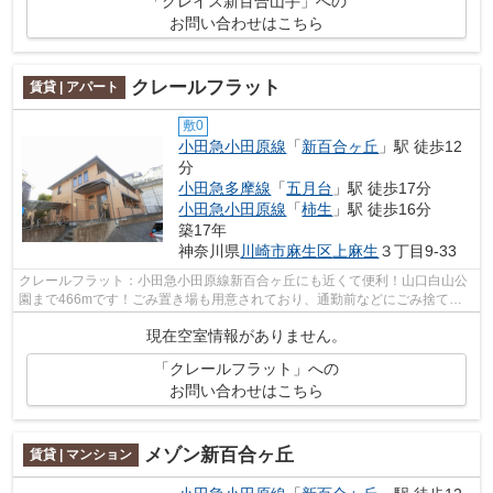
「グレイス新百合山手」への
お問い合わせはこちら
クレールフラット
賃貸 | アパート
敷0
小田急小田原線
「
新百合ヶ丘
」駅 徒歩12
分
小田急多摩線
「
五月台
」駅 徒歩17分
小田急小田原線
「
柿生
」駅 徒歩16分
築17年
神奈川県
川崎市麻生区
上麻生
３丁目9-33
クレールフラット：小田急小田原線新百合ヶ丘にも近くて便利！山口白山公
園まで466mです！ごみ置き場も用意されており、通勤前などにごみ捨て可
能です！賃貸物件です！室内環境も整っ...
現在空室情報がありません。
「クレールフラット」への
お問い合わせはこちら
メゾン新百合ヶ丘
賃貸 | マンション