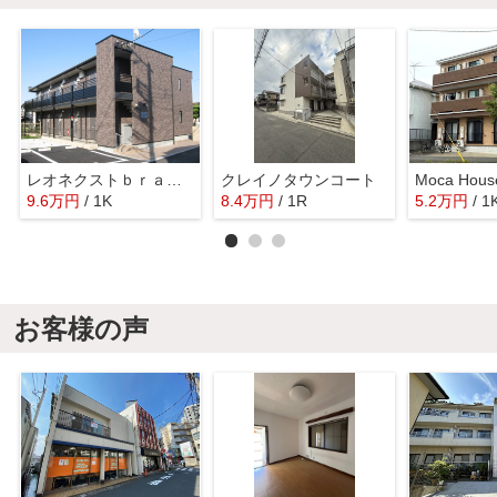
レオネクストｂｒａｖｅ
クレイノタウンコート
9.6
万
円
/ 1K
8.4
万
円
/ 1R
5.2
万
円
/ 1
お客様の声