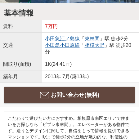
基本情報
賃料
7万円
小田急江ノ島線
「
東林間
」駅 徒歩2分
交通
小田急小田原線
「
相模大野
」駅 徒歩20
分
間取り(面積)
1K(24.41㎡)
築年月
2013年 7月(築13年)
お問い合わせ(無料)
こだわりで選びたい方におすすめ。相模原市南区エリアで住ま
いをお探しなら「ビブレ東林間」。エレベーターがある物件で
す。造りとデザインに関して、自信をもって情報を提供できる
マンションです。駅まで徒歩2分の立地が魅力的な、利便性の