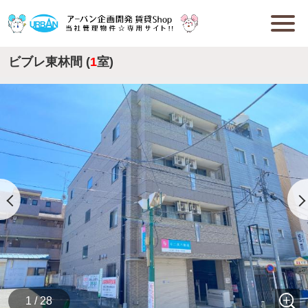
ビブレ東林間 (
1
室)
1 / 28