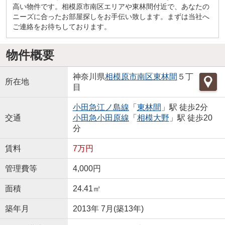
高い物件です。相模原市南区エリアや東林間付近で、あなたの
ニーズに合ったお部屋探しをお手伝い致します。まずは当社へ
ご連絡をお待ちしております。
物件概要
神奈川県
相模原市南区
東林間
５丁
所在地
目
小田急江ノ島線
「
東林間
」駅 徒歩2分
交通
小田急小田原線
「
相模大野
」駅 徒歩20
分
賃料
7万円
管理費等
4,000円
面積
24.41㎡
築年月
2013年 7月(築13年)