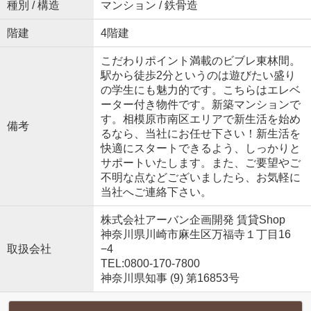
種別 / 構造
マンション / 鉄骨造
階建
4階建
こだわりポイント満載のビブレ東林間。
駅から徒歩2分というのは遊びたい盛り
の学生にも魅力的です。こちらはエレベ
ーター付き物件です。新築マンションで
す。相模原市南区エリアで新生活を始め
備考
るなら、当社にお任せ下さい！新生活を
快適にスタートできるよう、しっかりと
サポートいたします。また、ご要望やご
不明な点などございましたら、お気軽に
当社へご連絡下さい。
株式会社アーバン企画開発 賃貸Shop
神奈川県川崎市麻生区万福寺１丁目16
取扱会社
−4
TEL:0800-170-7800
神奈川県知事 (9) 第16853号